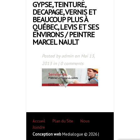
GYPSE, TEINTURE,
DECAPAGE, VERNIS ET
BEAUCOUP PLUS À
QUÉBEC, LEVIS ET SES
ENVIRONS / PEINTRE
MARCEL NAULT
Posted by
admin
on Mai 13,
2013 in |
0 comments
Accueil
Plan du Site
Nous
Joindre
Conception web
Medialogue © 2026 |