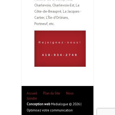
Charlevoix, Charlevoix-Est, La
Côte-de-Beaupré, La Jacques-
Cartier, L’Île-d’Orléans,
Portneuf, etc.
Rejoignez-nous!
418-934-2749
Accueil
Plan du Site
Nous
Joindre
Conception web
Medialogue © 2026 |
Optimisez votre communication