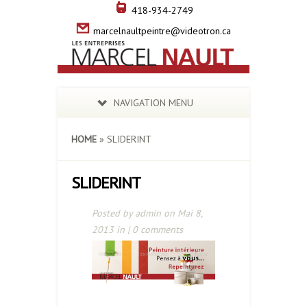
418-934-2749
marcelnaultpeintre@videotron.ca
NAVIGATION MENU
HOME
»
SLIDERINT
SLIDERINT
Posted by
admin
on Mai 8,
2013 in |
0 comments