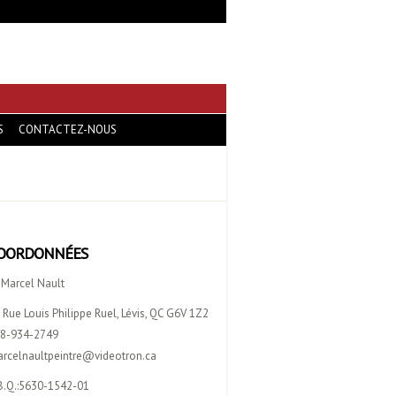
S
CONTACTEZ-NOUS
OORDONNÉES
 Marcel Nault
 Rue Louis Philippe Ruel, Lévis, QC G6V 1Z2
8-934-2749
rcelnaultpeintre@videotron.ca
B.Q.:5630-1542-01