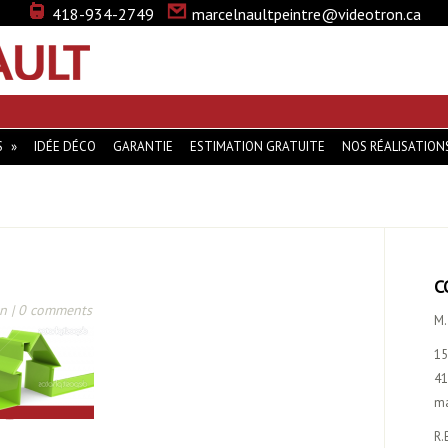
418-934-2749
marcelnaultpeintre@videotron.ca
MARCEL NAULT … LA PEINTURE QUI VOUS DISTINGUE
S
IDÉE DÉCO
GARANTIE
ESTIMATION GRATUITE
NOS RÉALISATION
C
n |
0 comments
M.
15
41
ma
R.