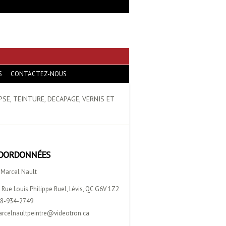
S
CONTACTEZ-NOUS
PSE, TEINTURE, DECAPAGE, VERNIS ET
OORDONNÉES
 Marcel Nault
 Rue Louis Philippe Ruel, Lévis, QC G6V 1Z2
8-934-2749
rcelnaultpeintre@videotron.ca