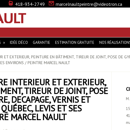
418-934-2749
marcelnaultpeintre@videotron.ca
MARCEL NAULT … LA PEINTURE QUI VOUS DISTINGUE
S
IDÉE DÉCO
GARANTIE
ESTIMATION GRATUITE
NOS RÉALISATION
R ET EXTERIEUR, PEINTURE EN BÂTIMENT, TIREUR DE JOINT, POSE DE GY
SES ENVIRONS / PEINTRE MARCEL NAULT
RE INTERIEUR ET EXTERIEUR,
MENT, TIREUR DE JOINT, POSE
C
RE, DECAPAGE, VERNIS ET
M.
QUÉBEC, LEVIS ET SES
15
TRE MARCEL NAULT
41
ma