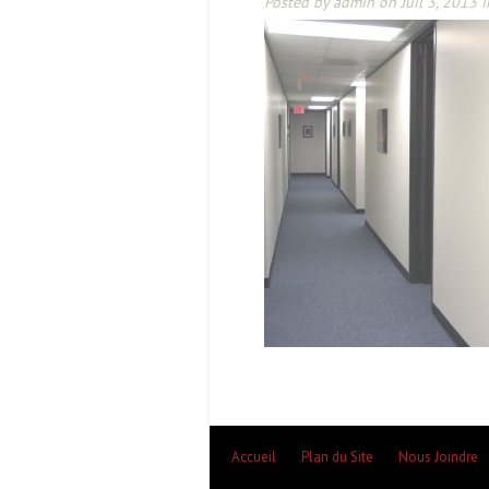
Posted by
admin
on Juil 3, 2013 i
Accueil
Plan du Site
Nous Joindre