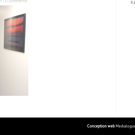
n |
0 comments
R.
Conception web
Medialogue