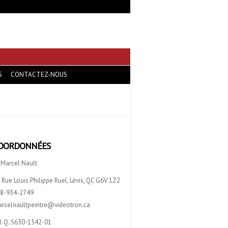
S
CONTACTEZ-NOUS
OORDONNÉES
 Marcel Nault
 Rue Louis Philippe Ruel, Lévis, QC G6V 1Z2
8-934-2749
rcelnaultpeintre@videotron.ca
B.Q.:5630-1542-01