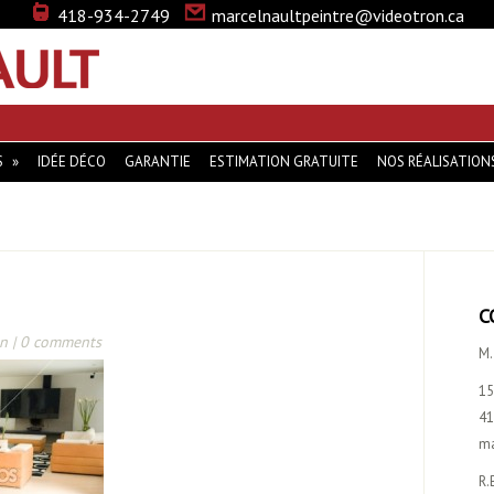
418-934-2749
marcelnaultpeintre@videotron.ca
MARCEL NAULT … LA PEINTURE QUI VOUS DISTINGUE
S
IDÉE DÉCO
GARANTIE
ESTIMATION GRATUITE
NOS RÉALISATION
C
n |
0 comments
M.
15
41
ma
R.