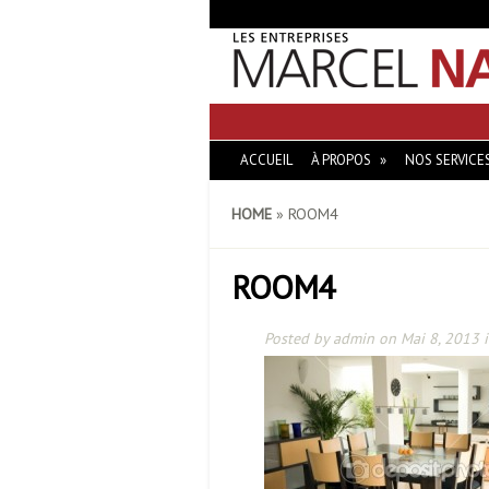
ACCUEIL
À PROPOS
NOS SERVICE
HOME
»
ROOM4
ROOM4
Posted by
admin
on Mai 8, 2013 i