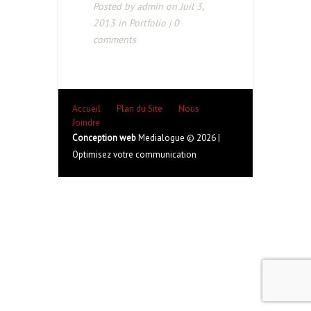
Posted by
admin
on Juil 3,
2013 in
Portfolio
|
0
comments
Accueil
Plan du Site
Nous
Joindre
Conception web
Medialogue © 2026 |
Optimisez votre communication