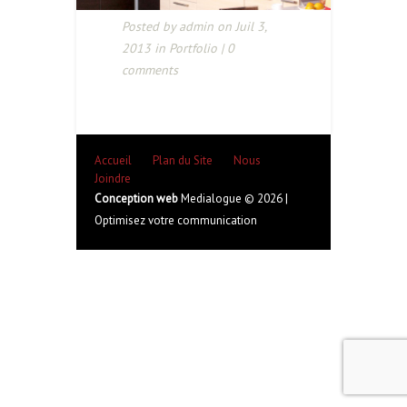
Posted by
admin
on Juil 3,
2013 in
Portfolio
|
0
comments
Accueil
Plan du Site
Nous
Joindre
Conception web
Medialogue © 2026 |
Optimisez votre communication