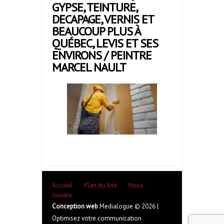
GYPSE, TEINTURE,
DECAPAGE, VERNIS ET
BEAUCOUP PLUS À
QUÉBEC, LEVIS ET SES
ENVIRONS / PEINTRE
MARCEL NAULT
Accueil
Plan du Site
Nous
Joindre
Conception web
Medialogue © 2026 |
Optimisez votre communication