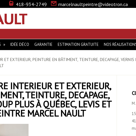
418-934-2749
marcelnaultpeintre@videotron.ca
MARCEL NAULT … LA PEINTURE QUI VOUS DISTINGUE
S
IDÉE DÉCO
GARANTIE
ESTIMATION GRATUITE
NOS RÉALISATION
R ET EXTERIEUR, PEINTURE EN BÂTIMENT, TEINTURE, DECAPAGE, VERNIS
LT
RE INTERIEUR ET EXTERIEUR,
MENT, TEINTURE, DECAPAGE,
C
UP PLUS À QUÉBEC, LEVIS ET
M.
PEINTRE MARCEL NAULT
15
41
ma