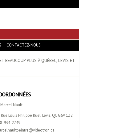
S
CONTACTEZ-NOUS
 ET BEAUCOUP PLUS À QUÉBEC, LEVIS ET
OORDONNÉES
 Marcel Nault
 Rue Louis Philippe Ruel, Lévis, QC G6V 1Z2
8-934-2749
rcelnaultpeintre@videotron.ca