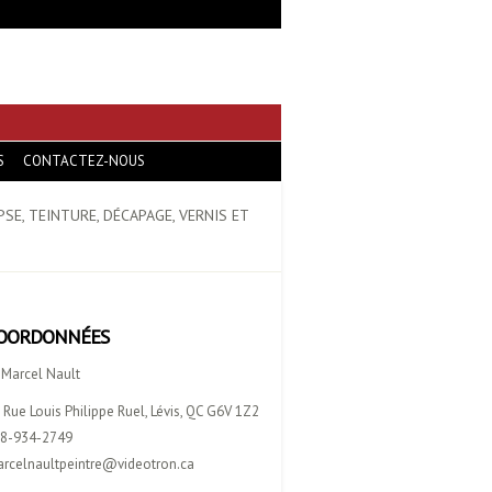
S
CONTACTEZ-NOUS
PSE, TEINTURE, DÉCAPAGE, VERNIS ET
OORDONNÉES
 Marcel Nault
 Rue Louis Philippe Ruel, Lévis, QC G6V 1Z2
8-934-2749
rcelnaultpeintre@videotron.ca