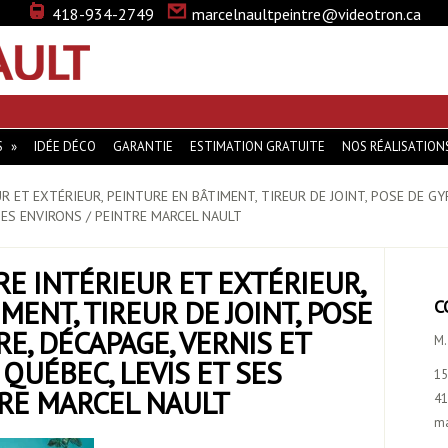
418-934-2749
marcelnaultpeintre@videotron.ca
MARCEL NAULT … LA PEINTURE QUI VOUS DISTINGUE
S
IDÉE DÉCO
GARANTIE
ESTIMATION GRATUITE
NOS RÉALISATION
R ET EXTÉRIEUR, PEINTURE EN BÂTIMENT, TIREUR DE JOINT, POSE DE GY
SES ENVIRONS / PEINTRE MARCEL NAULT
RE INTÉRIEUR ET EXTÉRIEUR,
MENT, TIREUR DE JOINT, POSE
C
RE, DÉCAPAGE, VERNIS ET
M.
QUÉBEC, LEVIS ET SES
15
TRE MARCEL NAULT
41
ma