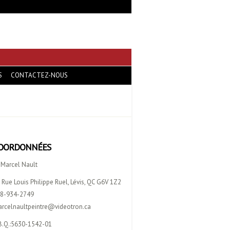
S
CONTACTEZ-NOUS
OORDONNÉES
 Marcel Nault
 Rue Louis Philippe Ruel, Lévis, QC G6V 1Z2
8-934-2749
rcelnaultpeintre@videotron.ca
B.Q.:5630-1542-01