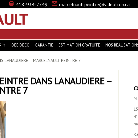
418-934-2749
marcelnaultpeintre@videotron.ca
MARCEL NAULT … LA PEINTURE QUI VOUS DISTINGUE
S
IDÉE DÉCO
GARANTIE
ESTIMATION GRATUITE
NOS RÉALISATION
NS LANAUDIERE – MARCELNAULT PEINTRE 7
PEINTRE DANS LANAUDIERE –
NTRE 7
C
M.
15
41
ma
R.